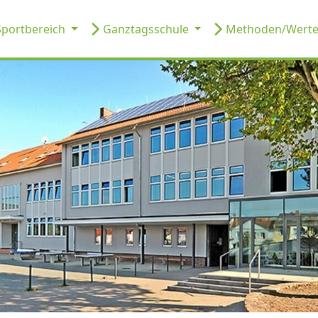
portbereich
Ganztagsschule
Methoden/Wert