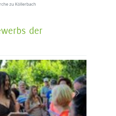
rche zu Köllerbach
ewerbs der
weiter